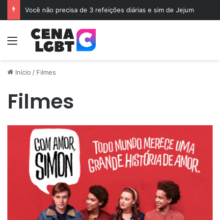
Você não precisa de 3 refeições diárias e sim de Jejum
Menu
Início
/
Filmes
Filmes