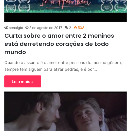
cenalgbt
2 de agosto de 2017
2
508
Curta sobre o amor entre 2 meninos
está derretendo corações de todo
mundo
Quando o assunto é o amor entre pessoas do mesmo gênero,
sempre tem alguém para atirar pedras, e é por…
Leia mais »