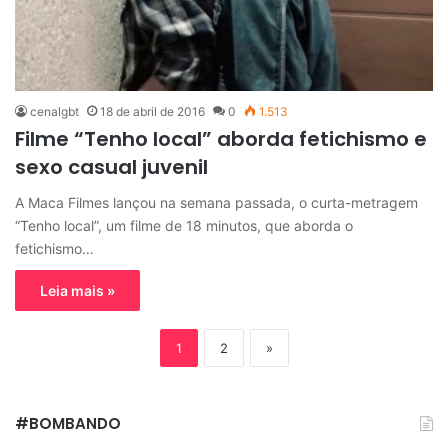
cenalgbt
18 de abril de 2016
0
1.513
Filme “Tenho local” aborda fetichismo e
sexo casual juvenil
A Maca Filmes lançou na semana passada, o curta-metragem
“Tenho local”, um filme de 18 minutos, que aborda o
fetichismo…
Leia mais »
1
2
»
#BOMBANDO