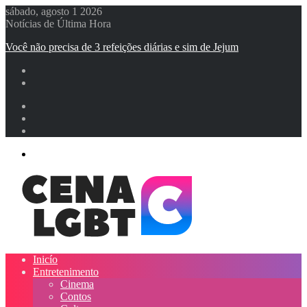
sábado, agosto 1 2026
Notícias de Última Hora
Você não precisa de 3 refeições diárias e sim de Jejum
Entrar
Artigo
aleatório
Barra
Lateral
Menu
Inicío
Entretenimento
Cinema
Contos