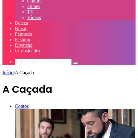
Cultura
Filmes
TV
Vídeos
Beleza
Brasil
Famosos
Fashion
Diversão
Curiosidades
Procurar
por
Início
/
A Caçada
A Caçada
Contos