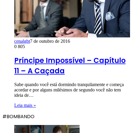
cenalgbt
7 de outubro de 2016
0
805
Príncipe Impossível – Capítulo
11 – A Caçada
Sabe quando você está dormindo tranquilamente e começa
acordar e por alguns milésimos de segundo você não tem
ideia de…
Leia mais »
#BOMBANDO