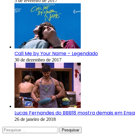
5 de fevereiro de 2017
Call Me by Your Name – Legendado
30 de dezembro de 2017
Lucas Fernandes do BBB18 mostra demais em Ensa
26 de janeiro de 2018
Pesquisar
por: