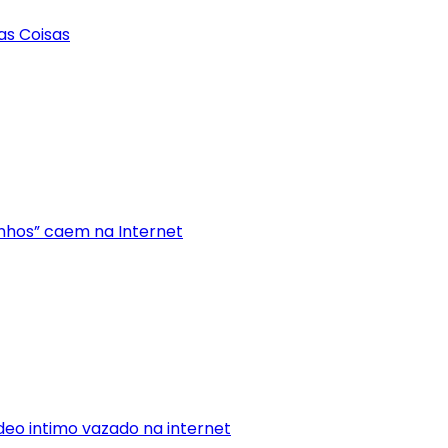
as Coisas
nhos” caem na Internet
deo intimo vazado na internet