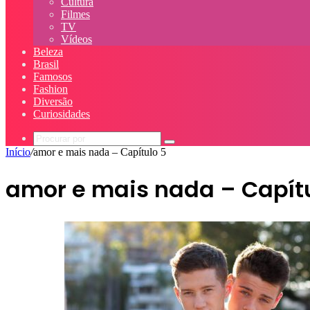
Cultura
Filmes
TV
Vídeos
Beleza
Brasil
Famosos
Fashion
Diversão
Curiosidades
Procurar
Início
/
amor e mais nada – Capítulo 5
por
amor e mais nada – Capítu