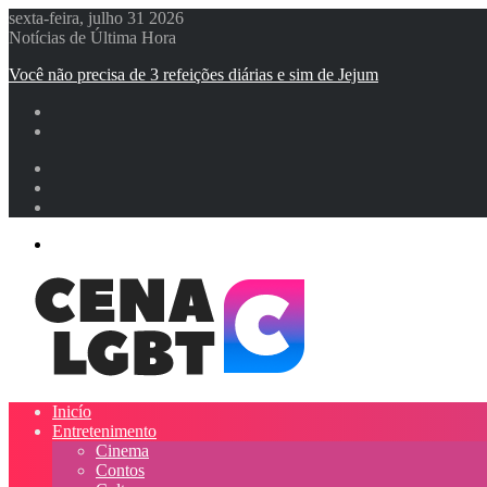
sexta-feira, julho 31 2026
Notícias de Última Hora
Você não precisa de 3 refeições diárias e sim de Jejum
Entrar
Artigo
aleatório
Barra
Lateral
Menu
Inicío
Entretenimento
Cinema
Contos