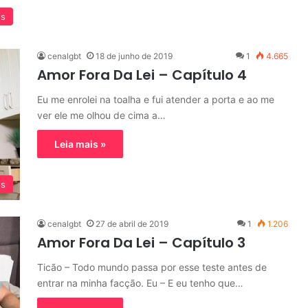
os
cenalgbt
18 de junho de 2019
1
4.665
Amor Fora Da Lei – Capítulo 4
Eu me enrolei na toalha e fui atender a porta e ao me
ver ele me olhou de cima a…
Leia mais »
os
cenalgbt
27 de abril de 2019
1
1.206
Amor Fora Da Lei – Capítulo 3
Ticão – Todo mundo passa por esse teste antes de
entrar na minha facção. Eu – E eu tenho que…