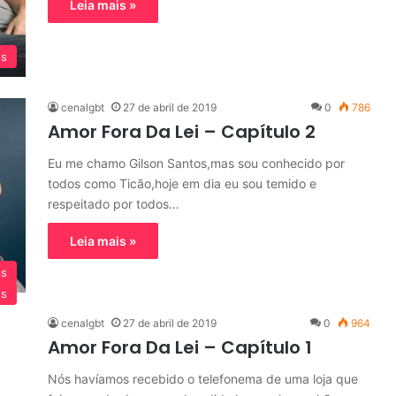
Leia mais »
os
cenalgbt
27 de abril de 2019
0
786
Amor Fora Da Lei – Capítulo 2
Eu me chamo Gilson Santos,mas sou conhecido por
todos como Ticão,hoje em dia eu sou temido e
respeitado por todos…
Leia mais »
os
os
cenalgbt
27 de abril de 2019
0
964
Amor Fora Da Lei – Capítulo 1
Nós havíamos recebido o telefonema de uma loja que