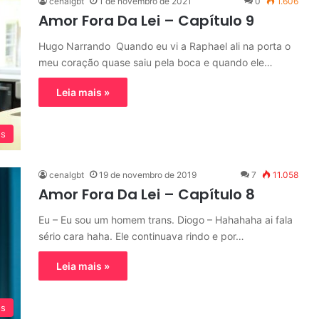
cenalgbt
1 de novembro de 2021
0
1.606
Amor Fora Da Lei – Capítulo 9
Hugo Narrando Quando eu vi a Raphael ali na porta o
meu coração quase saiu pela boca e quando ele…
Leia mais »
os
cenalgbt
19 de novembro de 2019
7
11.058
Amor Fora Da Lei – Capítulo 8
Eu – Eu sou um homem trans. Diogo – Hahahaha ai fala
sério cara haha. Ele continuava rindo e por…
Leia mais »
os