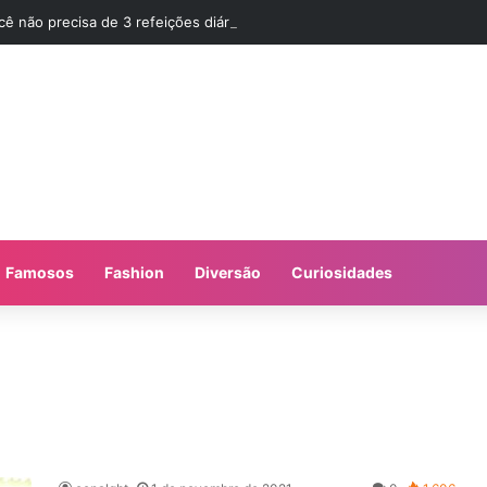
cê não precisa de 3 refeições diárias e sim de Jejum
Famosos
Fashion
Diversão
Curiosidades