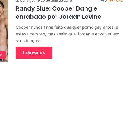
cenalgbt
20 de abril de 2015
0
1.072
Randy Blue: Cooper Dang e
enrabado por Jordan Levine
Cooper nunca tinha feito qualquer pornô gay antes, e
estava nervoso, mas assim que Jordan o envolveu em
seus braços…
Leia mais »
xo