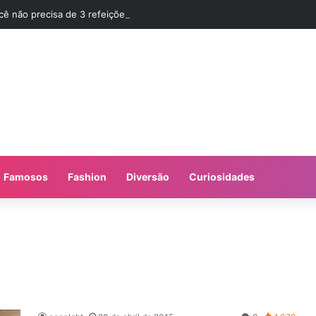
cê não precisa de 3 refeições diárias e sim de Jejum
Famosos
Fashion
Diversão
Curiosidades