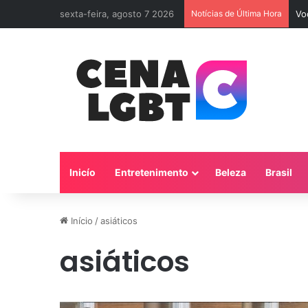
sexta-feira, agosto 7 2026
Notícias de Última Hora
Vo
Inicío
Entretenimento
Beleza
Brasil
Início
/
asiáticos
asiáticos