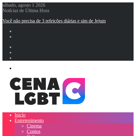
sábado, agosto 1 2026
Notícias de Última Hora
Você não precisa de 3 refeições diárias e sim de Jejum
Entrar
Artigo
aleatório
Barra
Lateral
Menu
Inicío
Entretenimento
Cinema
Contos