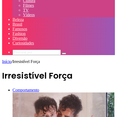
Cultura
Filmes
TV
Vídeos
Beleza
Brasil
Famosos
Fashion
Diversão
Curiosidades
Procurar
por
Início
/
Irresistível Força
Irresistível Força
Comportamento