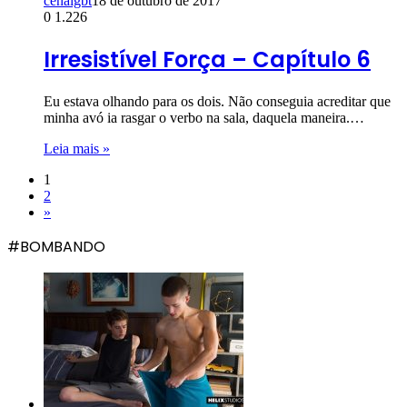
cenalgbt
18 de outubro de 2017
0
1.226
Irresistível Força – Capítulo 6
Eu estava olhando para os dois. Não conseguia acreditar que
minha avó ia rasgar o verbo na sala, daquela maneira.…
Leia mais »
1
2
»
#BOMBANDO