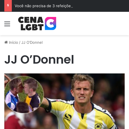
Você não precisa de 3 refeições diárias e sim de Jejum
Menu
Início
/
JJ O’Donnel
JJ O’Donnel