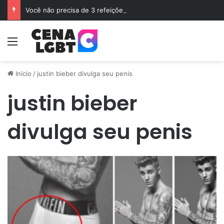
Você não precisa de 3 refeições diárias e sim de Jejum
Menu
Início
/
justin bieber divulga seu penis
justin bieber
divulga seu penis