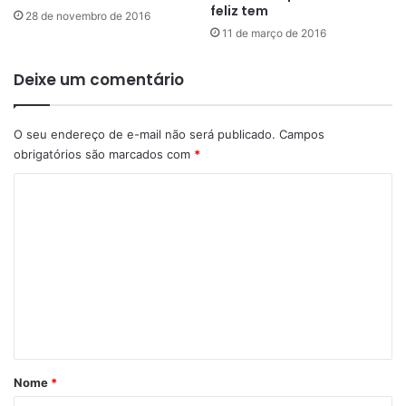
feliz tem
28 de novembro de 2016
11 de março de 2016
Deixe um comentário
O seu endereço de e-mail não será publicado.
Campos
obrigatórios são marcados com
*
C
o
m
e
n
t
á
r
Nome
*
i