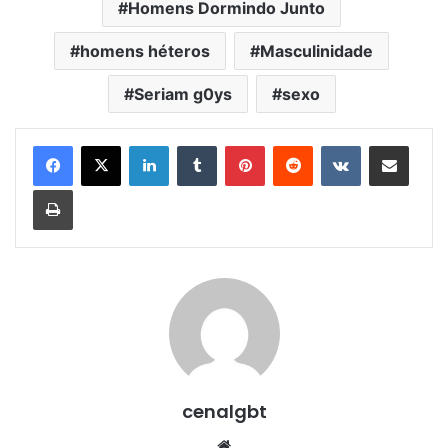
Homens Dormindo Junto
homens héteros
Masculinidade
Seriam g0ys
sexo
Linkedin
Tumblr
Pinterest
Reddit
VK
Compartilhar via e-mail
Imprimir
cenalgbt
Website