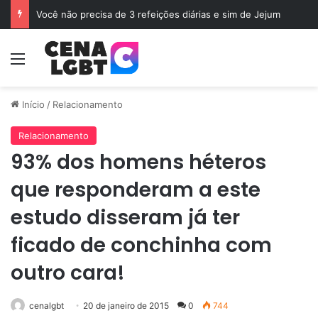
Você não precisa de 3 refeições diárias e sim de Jejum
Menu
Início
/
Relacionamento
Relacionamento
93% dos homens héteros
que responderam a este
estudo disseram já ter
ficado de conchinha com
outro cara!
cenalgbt
20 de janeiro de 2015
0
744