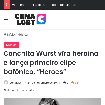
Você não precisa de 3 refeições diárias e sim de Jejum
Menu
Início
/
Música
Música
Conchita Wurst vira heroína
e lança primeiro clipe
bafônico, “Heroes”
cenalgbt
24 de novembro de 2014
0
524
Menos de um minuto