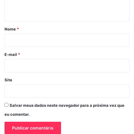
n
t
á
r
Nome
*
i
o
*
E-mail
*
Site
Salvar meus dados neste navegador para a próxima vez que
eu comentar.