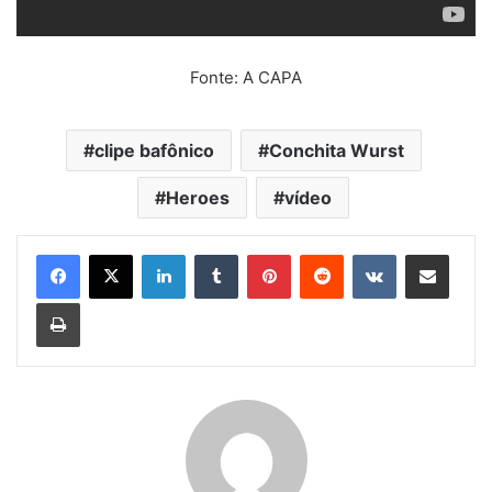
Fonte: A CAPA
clipe bafônico
Conchita Wurst
Heroes
vídeo
Linkedin
Tumblr
Pinterest
Reddit
VK
Compartilhar via e-mail
Imprimir