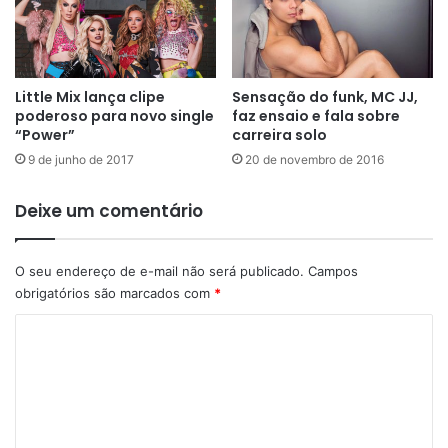
Little Mix lança clipe
Sensação do funk, MC JJ,
poderoso para novo single
faz ensaio e fala sobre
“Power”
carreira solo
9 de junho de 2017
20 de novembro de 2016
Deixe um comentário
O seu endereço de e-mail não será publicado.
Campos
obrigatórios são marcados com
*
C
o
m
e