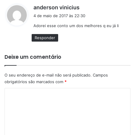
d
anderson vinicius
i
4 de maio de 2017 às 22:30
s
Adorei esse conto um dos melhores q eu já li
s
e
Responder
:
Deixe um comentário
O seu endereço de e-mail não será publicado.
Campos
obrigatórios são marcados com
*
C
o
m
e
n