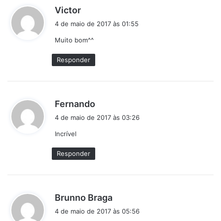
d
Victor
i
4 de maio de 2017 às 01:55
s
Muito bom^^
s
e
Responder
:
d
Fernando
i
4 de maio de 2017 às 03:26
s
Incrível
s
e
Responder
:
d
Brunno Braga
i
4 de maio de 2017 às 05:56
s