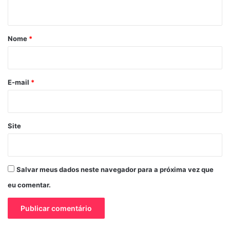
t
á
r
Nome
*
i
o
*
E-mail
*
Site
Salvar meus dados neste navegador para a próxima vez que
eu comentar.