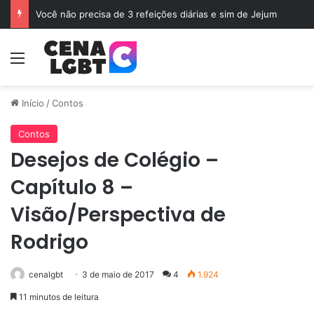
Vamos ser Amigo?
Menu
Início
/
Contos
Contos
Desejos de Colégio –
Capítulo 8 –
Visão/Perspectiva de
Rodrigo
cenalgbt
3 de maio de 2017
4
1.924
11 minutos de leitura