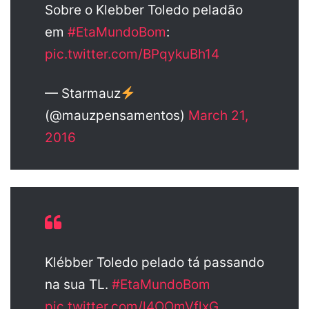
Sobre o Klebber Toledo peladão
em
#EtaMundoBom
:
pic.twitter.com/BPqykuBh14
— Starmauz
(@mauzpensamentos)
March 21,
2016
Klébber Toledo pelado tá passando
na sua TL.
#EtaMundoBom
pic.twitter.com/l4OOmVflxG