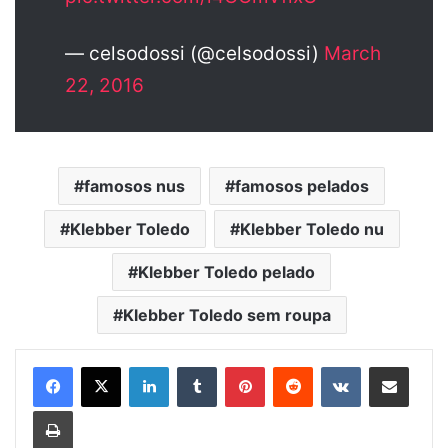
— celsodossi (@celsodossi)
March
22, 2016
famosos nus
famosos pelados
Klebber Toledo
Klebber Toledo nu
Klebber Toledo pelado
Klebber Toledo sem roupa
Linkedin
Tumblr
Pinterest
Reddit
VK
Compartilhar via e-mail
Imprimir