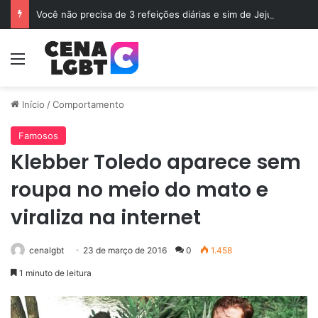
Você não precisa de 3 refeições diárias e sim de Jejum
Menu
Início
/
Comportamento
Famosos
Klebber Toledo aparece sem
roupa no meio do mato e
viraliza na internet
cenalgbt
23 de março de 2016
0
1.458
1 minuto de leitura