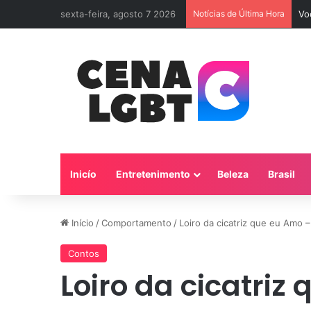
sexta-feira, agosto 7 2026
Notícias de Última Hora
Vo
Inicío
Entretenimento
Beleza
Brasil
Início
/
Comportamento
/
Loiro da cicatriz que eu Amo –
Contos
Loiro da cicatriz