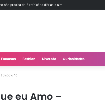
cê não precisa de 3 refeições diárias e sim de Jejum
Famosos
Fashion
Diversão
Curiosidades
 Episódio 16
 que eu Amo –