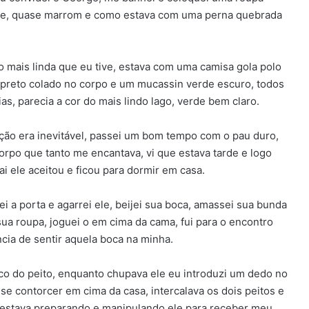
ege, quase marrom e como estava com uma perna quebrada
 mais linda que eu tive, estava com uma camisa gola polo
s preto colado no corpo e um mucassin verde escuro, todos
s, parecia a cor do mais lindo lago, verde bem claro.
reção era inevitável, passei um bom tempo com o pau duro,
orpo que tanto me encantava, vi que estava tarde e logo
i ele aceitou e ficou para dormir em casa.
 a porta e agarrei ele, beijei sua boca, amassei sua bunda
a sua roupa, joguei o em cima da cama, fui para o encontro
ncia de sentir aquela boca na minha.
co do peito, enquanto chupava ele eu introduzi um dedo no
 contorcer em cima da casa, intercalava os dois peitos e
 estava preparando e manipulando ele para receber meu