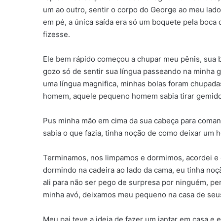
um ao outro, sentir o corpo do George ao meu lad
em pé, a única saída era só um boquete pela boca 
fizesse.
Ele bem rápido começou a chupar meu pênis, sua b
gozo só de sentir sua língua passeando na minha 
uma língua magnifica, minhas bolas foram chupada
homem, aquele pequeno homem sabia tirar gemid
Pus minha mão em cima da sua cabeça para coman
sabia o que fazia, tinha noção de como deixar um
Terminamos, nos limpamos e dormimos, acordei e e
dormindo na cadeira ao lado da cama, eu tinha noç
ali para não ser pego de surpresa por ninguém, pe
minha avó, deixamos meu pequeno na casa de seus
Meu pai teve a ideia de fazer um jantar em casa e