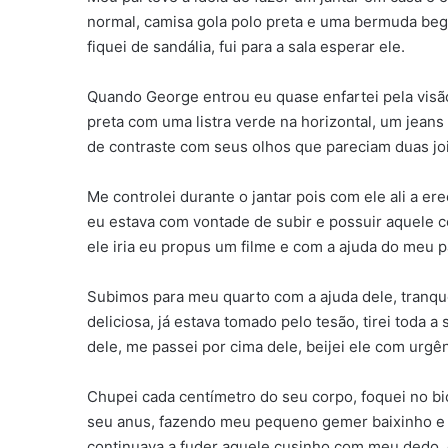
normal, camisa gola polo preta e uma bermuda b
fiquei de sandália, fui para a sala esperar ele.
Quando George entrou eu quase enfartei pela visão
preta com uma listra verde na horizontal, um jean
de contraste com seus olhos que pareciam duas joia
Me controlei durante o jantar pois com ele ali a e
eu estava com vontade de subir e possuir aquele c
ele iria eu propus um filme e com a ajuda do meu pa
Subimos para meu quarto com a ajuda dele, tranquei
deliciosa, já estava tomado pelo tesão, tirei toda 
dele, me passei por cima dele, beijei ele com urgê
Chupei cada centímetro do seu corpo, foquei no bi
seu anus, fazendo meu pequeno gemer baixinho e se
continuava a fuder aquele cusinho com meu dedo,