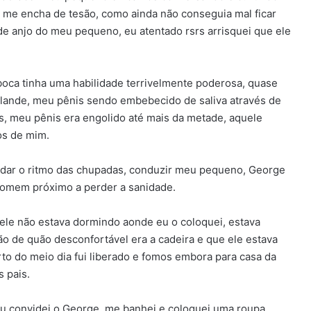
o me encha de tesão, como ainda não conseguia mal ficar
de anjo do meu pequeno, eu atentado rsrs arrisquei que ele
oca tinha uma habilidade terrivelmente poderosa, quase
glande, meu pênis sendo embebecido de saliva através de
s, meu pênis era engolido até mais da metade, aquele
os de mim.
dar o ritmo das chupadas, conduzir meu pequeno, George
 homem próximo a perder a sanidade.
le não estava dormindo aonde eu o coloquei, estava
ão de quão desconfortável era a cadeira e que ele estava
rto do meio dia fui liberado e fomos embora para casa da
 pais.
 eu convidei o George, me banhei e coloquei uma roupa