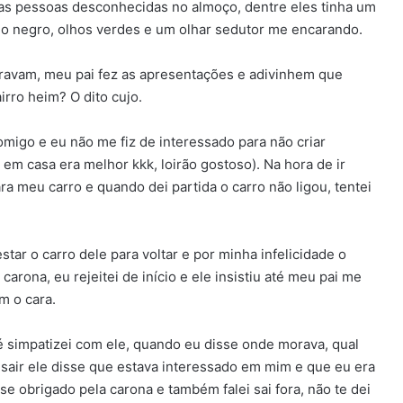
mas pessoas desconhecidas no almoço, dentre eles tinha um
belo negro, olhos verdes e um olhar sedutor me encarando.
ravam, meu pai fez as apresentações e adivinhem que
rro heim? O dito cujo.
igo e eu não me fiz de interessado para não criar
 em casa era melhor kkk, loirão gostoso). Na hora de ir
a meu carro e quando dei partida o carro não ligou, tentei
estar o carro dele para voltar e por minha infelicidade o
rona, eu rejeitei de início e ele insistiu até meu pai me
m o cara.
 simpatizei com ele, quando eu disse onde morava, qual
 sair ele disse que estava interessado em mim e que eu era
se obrigado pela carona e também falei sai fora, não te dei