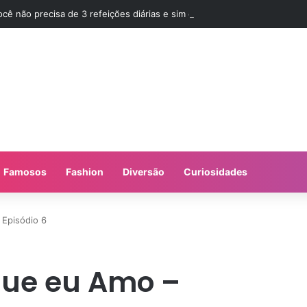
ocê não precisa de 3 refeições diárias e sim de Jejum
Famosos
Fashion
Diversão
Curiosidades
 Episódio 6
 que eu Amo –