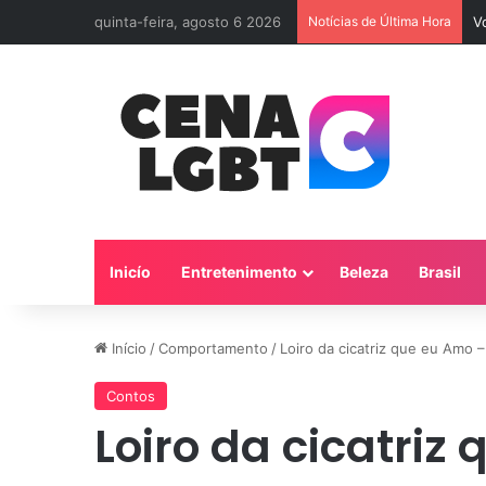
quinta-feira, agosto 6 2026
Notícias de Última Hora
V
Inicío
Entretenimento
Beleza
Brasil
Início
/
Comportamento
/
Loiro da cicatriz que eu Amo –
Contos
Loiro da cicatriz