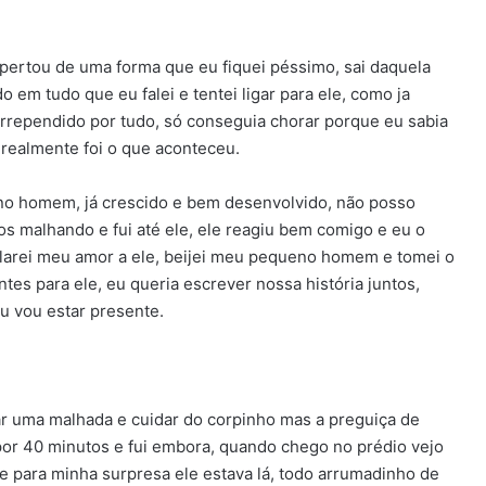
ertou de uma forma que eu fiquei péssimo, sai daquela
do em tudo que eu falei e tentei ligar para ele, como ja
arrependido por tudo, só conseguia chorar porque eu sabia
e realmente foi o que aconteceu.
o homem, já crescido e bem desenvolvido, não posso
os malhando e fui até ele, ele reagiu bem comigo e eu o
larei meu amor a ele, beijei meu pequeno homem e tomei o
s para ele, eu queria escrever nossa história juntos,
u vou estar presente.
ar uma malhada e cuidar do corpinho mas a preguiça de
por 40 minutos e fui embora, quando chego no prédio vejo
 e para minha surpresa ele estava lá, todo arrumadinho de