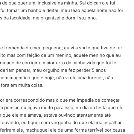
 de qualquer um, inclusive na minha. Sai do carro e fui
i tomar um banho e deitar, meu leão aquela noite não foi
 da faculdade, me organizei e dormi sozinho.
e tremenda do meu pequeno, eu vi a sorte que tive de ter
eito mas com feição de um menino, aquele menino que eu
idade de corrigir o maior erro da minha vida que foi ter
oderiam pensar, meu orgulho me fez perder 5 anos
omem magnífico que é hoje, não vi ele amadurecer, não
 fora em muita coisa.
mor era correspondido mas o que me impedia de começar
pensar, eu ligava muito para isso, no dia da festa que ele
er que ele me amava, estava ouvindo atentamente até
ouvindo, eu fiquei com vergonha do que ela iria espalhar
eriram ele, machuquei ele de uma forma terrível por causa