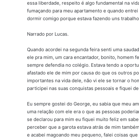
essa liberdade, respeito é algo fundamental na vida
fumaçando para meu apartamento e quando entrei fu
dormir comigo porque estava fazendo uns trabalhos
Narrado por Lucas.
Quando acordei na segunda feira senti uma saudad
ele pra mim, um cara encantador, bonito, homem f
sempre defendia no colégio. Estava tendo a oportun
afastado ele de mim por causa do que os outros p
importantes na vida dele, não vi ele se tornar o h
participei nas suas conquistas pessoais e fiquei de
Eu sempre gostei do George, eu sabia que meu a
uma relação com ele era o que as pessoas poderiam 
se declarou para mim eu fiquei muito feliz em sab
perceber que a garota estava atrás de mim também 
e acabei magoando meu pequeno, falei coisas que f