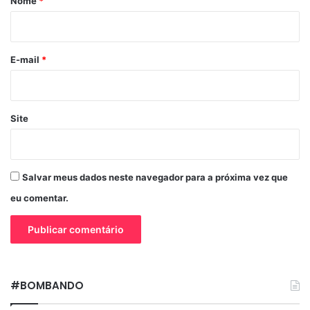
Nome
*
i
o
*
E-mail
*
Site
Salvar meus dados neste navegador para a próxima vez que
eu comentar.
#BOMBANDO