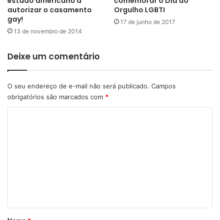
estado americano a
comemorar o Dia do
autorizar o casamento
Orgulho LGBTI
gay!
17 de junho de 2017
13 de novembro de 2014
Deixe um comentário
O seu endereço de e-mail não será publicado.
Campos
obrigatórios são marcados com
*
C
o
m
e
n
t
á
r