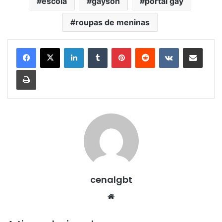
escola
gayson
portal gay
roupas de meninas
Linkedin
Tumblr
Pinterest
Reddit
VK
Compartilhar via e-mail
Imprimir
cenalgbt
Website