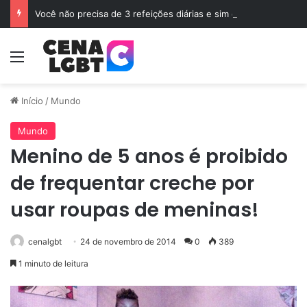
Você não precisa de 3 refeições diárias e sim de Jejum
Menu
Início
/
Mundo
Mundo
Menino de 5 anos é proibido
de frequentar creche por
usar roupas de meninas!
cenalgbt
24 de novembro de 2014
0
389
1 minuto de leitura