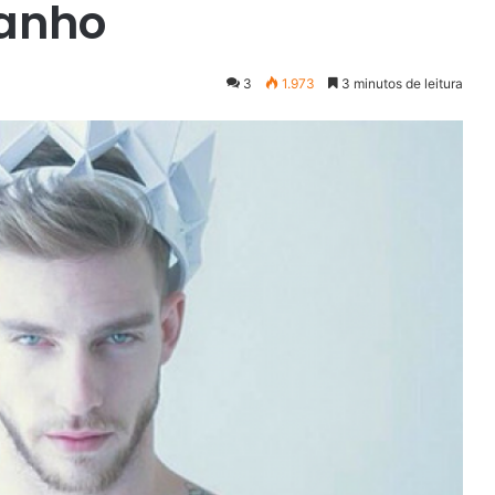
ranho
3
1.973
3 minutos de leitura