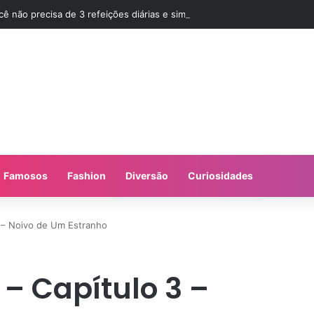
cê não precisa de 3 refeições diárias e sim de Jejum
Famosos
Fashion
Diversão
Curiosidades
3 – Noivo de Um Estranho
 – Capítulo 3 –