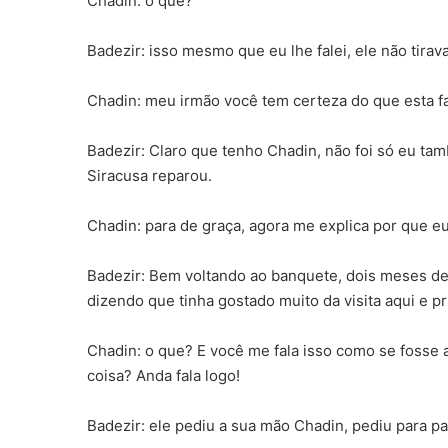
Chadin: o que?
Badezir: isso mesmo que eu lhe falei, ele não tirav
Chadin: meu irmão você tem certeza do que esta f
Badezir: Claro que tenho Chadin, não foi só eu ta
Siracusa reparou.
Chadin: para de graça, agora me explica por que 
Badezir: Bem voltando ao banquete, dois meses d
dizendo que tinha gostado muito da visita aqui e p
Chadin: o que? E você me fala isso como se fosse 
coisa? Anda fala logo!
Badezir: ele pediu a sua mão Chadin, pediu para pa