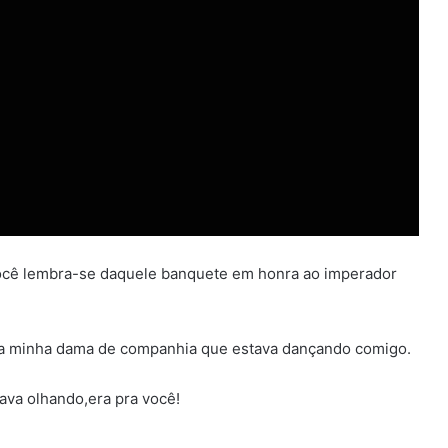
ocê lembra-se daquele banquete em honra ao imperador
s da minha dama de companhia que estava dançando comigo.
ava olhando,era pra você!