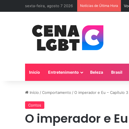
sexta-feira, agosto 7 2026
Notícias de Última Hora
Vo
Inicío
Entretenimento
Beleza
Brasil
Início
/
Comportamento
/
O imperador e Eu – Capítulo 
Contos
O imperador e Eu