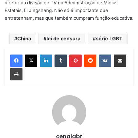
diretor da divisão de TV na Administração de Mídias
Estatais, Li Jingsheng. Não só é importante que
entretenham, mas que também cumpram função educativa.
China
lei de censura
série LGBT
Linkedin
Tumblr
Pinterest
Reddit
VK
Compartilhar via e-mail
Imprimir
cenalgbt