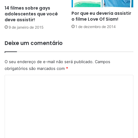
14 filmes sobre gays
Por que eu deveria assistir
adolescentes que você
o filme Love Of Siam!
deve assistir!
1 de dezembro de 2014
9 de janeiro de 2015
Deixe um comentário
O seu endereço de e-mail não será publicado.
Campos
obrigatórios são marcados com
*
C
o
m
e
n
t
á