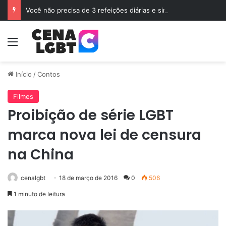
Você não precisa de 3 refeições diárias e sim de Jejum
Menu
Início
/
Contos
Filmes
Proibição de série LGBT
marca nova lei de censura
na China
cenalgbt
18 de março de 2016
0
506
1 minuto de leitura