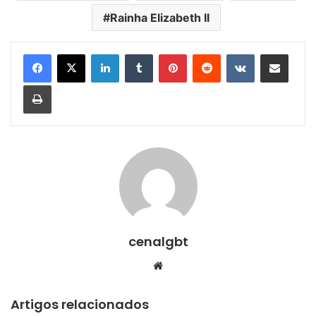
Rainha Elizabeth II
Linkedin
Tumblr
Pinterest
Reddit
VK
Compartilhar via e-mail
Imprimir
cenalgbt
Website
Artigos relacionados