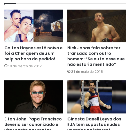
Colton Haynes está noivo e
Nick Jonas fala sobre ter
foi a Cher quem deu um
transado com outro
help na hora do pedido!
homem: “Se eu falasse que
não estaria mentindo”
19 de março de 2017
31 de maio de 2016
Elton John: Papa Francisco
Ginasta Danell Leyva dos
deveria ser canonizado e
EUA tem supostas nudes
virar santo por tentar
vazadas na internet