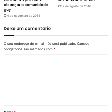
alcançar a comunidade
12 de agosto de 2016
gay
4 de novembro de 2014
Deixe um comentário
O seu endereço de e-mail não será publicado.
Campos
obrigatórios são marcados com
*
C
o
m
e
n
t
á
r
Nome
*