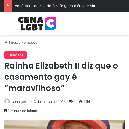
Você não precisa de 3 refeições diárias e sim de Jejum
Menu
Início
/
Famosos
Famosos
Rainha Elizabeth II diz que o
casamento gay é
“maravilhoso”
cenalgbt
3 de março de 2015
0
494
1 minuto de leitura