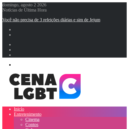
domingo, agosto 2 2026
Notícias de Última Hora
Você não precisa de 3 refeições diárias e sim de Jejum
Entrar
Artigo
aleatório
Barra
Lateral
Menu
Inicío
Entretenimento
Cinema
Contos