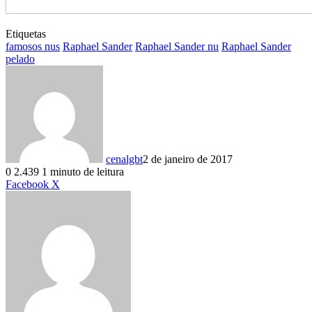
Etiquetas
famosos nus
Raphael Sander
Raphael Sander nu
Raphael Sander
pelado
cenalgbt
2 de janeiro de 2017
0
2.439
1 minuto de leitura
Linkedin
Tumblr
Pinterest
Reddit
VK
Compartilhar
Imprimir
Facebook
X
via
e-
mail