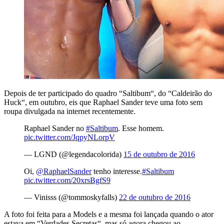
Depois de ter participado do quadro “Saltibum“, do “Caldeirão do
Huck“, em outubro, eis que Raphael Sander teve uma foto sem
roupa divulgada na internet recentemente.
Raphael Sander no
#Saltibum
. Esse homem.
pic.twitter.com/JqpyNLorpV
— LGND (@legendacolorida)
15 de outubro de 2016
Oi,
@RaphaelSander
tenho interesse.
#Saltibum
pic.twitter.com/20xrsBgfS9
— Vinisss (@tommoskyfalls)
22 de outubro de 2016
A foto foi feita para a Models e a mesma foi lançada quando o ator
estava em “Verdades Secretas“, mas só agora chegou ao