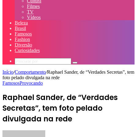
Cultura
Filmes
TV
Vídeos
Beleza
Brasil
Famosos
Fashion
Diversão
Curiosidades
Procurar
por
Início
/
Comportamento
/
Raphael Sander, de “Verdades Secretas”, tem
foto pelado divulgada na rede
Famosos
Provocando
Raphael Sander, de “Verdades
Secretas”, tem foto pelado
divulgada na rede