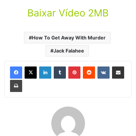
Baixar Vídeo 2MB
How To Get Away With Murder
Jack Falahee
Linkedin
Tumblr
Pinterest
Reddit
VK
Compartilhar via e-mail
Imprimir