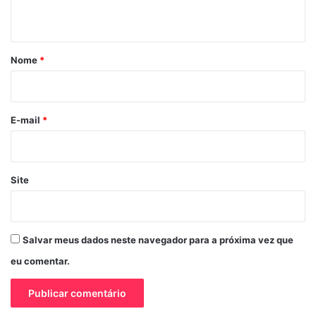
t
á
r
Nome
*
i
o
*
E-mail
*
Site
Salvar meus dados neste navegador para a próxima vez que
eu comentar.