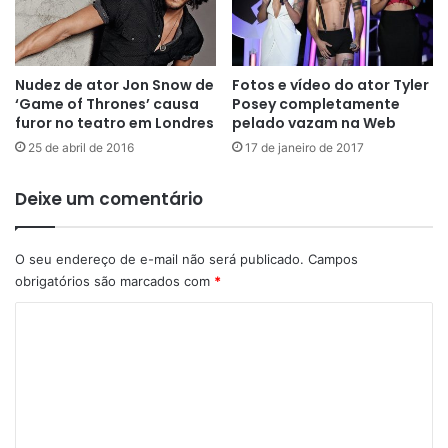
Nudez de ator Jon Snow de
Fotos e vídeo do ator Tyler
‘Game of Thrones’ causa
Posey completamente
furor no teatro em Londres
pelado vazam na Web
25 de abril de 2016
17 de janeiro de 2017
Deixe um comentário
O seu endereço de e-mail não será publicado.
Campos
obrigatórios são marcados com
*
C
o
m
e
n