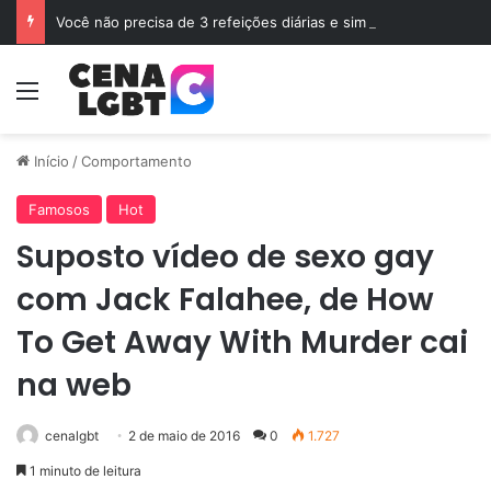
Você não precisa de 3 refeições diárias e sim de Jejum
Menu
Início
/
Comportamento
Famosos
Hot
Suposto vídeo de sexo gay
com Jack Falahee, de How
To Get Away With Murder cai
na web
cenalgbt
2 de maio de 2016
0
1.727
1 minuto de leitura