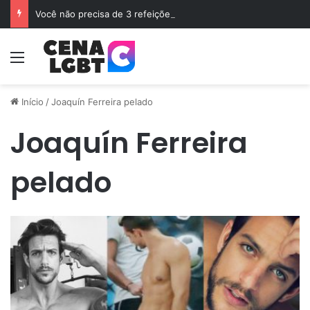
Você não precisa de 3 refeições diárias e sim de Jejum
Menu
Início
/
Joaquín Ferreira pelado
Joaquín Ferreira
pelado