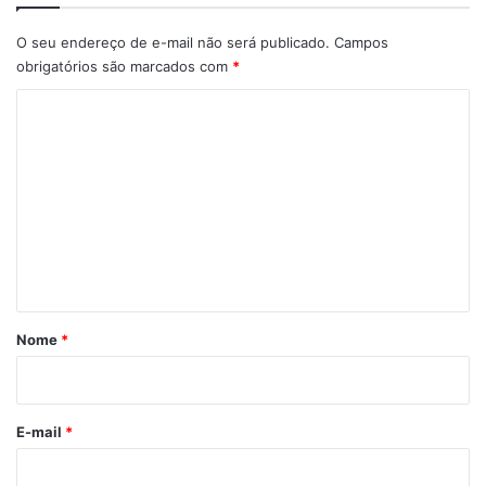
O seu endereço de e-mail não será publicado.
Campos
obrigatórios são marcados com
*
C
o
m
e
n
t
á
r
Nome
*
i
o
*
E-mail
*