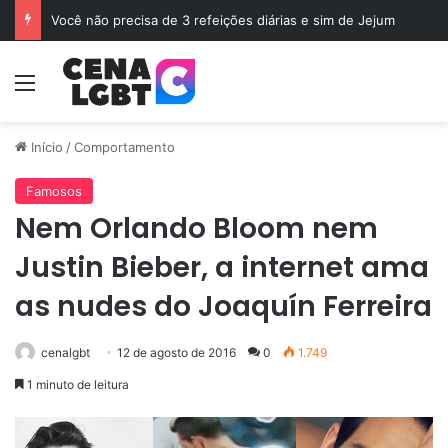
Você não precisa de 3 refeições diárias e sim de Jejum
Menu
Início
/
Comportamento
Famosos
Nem Orlando Bloom nem
Justin Bieber, a internet ama
as nudes do Joaquín Ferreira
cenalgbt
12 de agosto de 2016
0
1.749
1 minuto de leitura