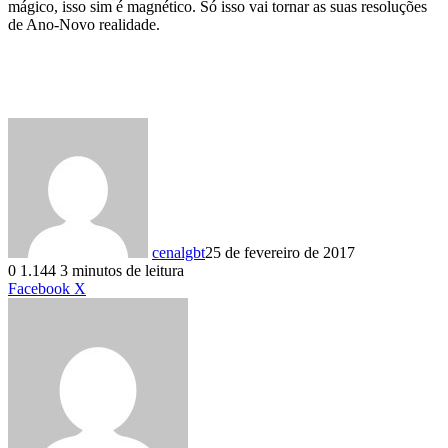
mágico, isso sim é magnético. Só isso vai tornar as suas resoluções
de Ano-Novo realidade.
cenalgbt
25 de fevereiro de 2017
0
1.144
3 minutos de leitura
Linkedin
Tumblr
Pinterest
Reddit
VK
Compartilhar
Imprimir
Facebook
X
via
e-
mail