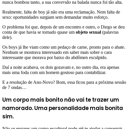
nunca bombou tanto, a sua
conversão
na balada nunca foi tão alta.
Realmente, falta de boy já não era uma reclamação. Nem falta de
sexo: oportunidades surgiam sem demandar muito esforço.
O problema foi que, depois de um encontro e outro, o Diego se deu
conta de que havia se tornado quase um
objeto sexual
(palavras
dele).
Os boys já lhe viam como um pedaço de carne, pronto para o abate.
Nenhum se mostrava interessado em saber mais sobre o cara
interessante que morava por baixo do abdômen esculpido.
Daí a noite acabava, os dois gozavam e, no outro dia, era apenas
mais uma foda com um homem gostoso para contabilizar.
E a resolução de Ano-Novo? Bom, essa ficou para a próxima sessão
de 7 ondas…
Um corpo mais bonito não vai te trazer um
namorado. Uma personalidade mais bonita
sim.
Não se engane: um corpo escultural pode até te ajudar a conseguir