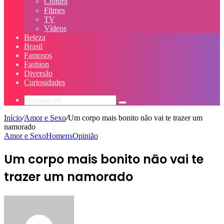
Cultura
Filmes
TV
Vídeos
Beleza
Brasil
Famosos
Fashion
Diversão
Curiosidades
Procurar
por
Início
/
Amor e Sexo
/
Um corpo mais bonito não vai te trazer um
namorado
Amor e Sexo
Homens
Opinião
Um corpo mais bonito não vai te
trazer um namorado