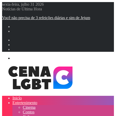
sexta-feira, julho 31 2026
Notícias de Última Hora
Você não precisa de 3 refeições diárias e sim de Jejum
Entrar
Artigo
aleatório
Barra
Lateral
Menu
Inicío
Entretenimento
Cinema
Contos