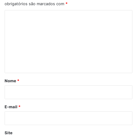
obrigatórios são marcados com
*
C
o
m
e
n
t
á
r
Nome
*
i
o
*
E-mail
*
Site